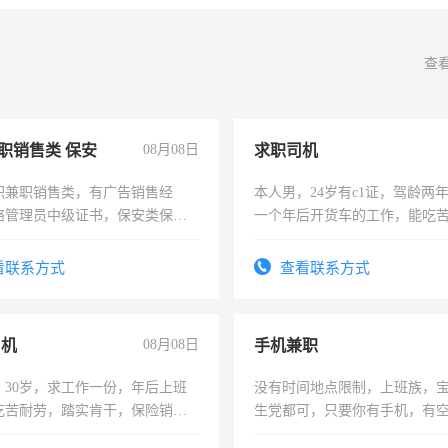
查
职销售类 保安
08月08日
求职司机
职兼职销售类，有广告销售经
本人男，24岁有c1证，驾龄两
络管理员中级证书，保安类保安
一个年后开货车的工作，能吃
形象岗或幼儿园保安，维修水电
加班。
压电工证和十几年工作经验
看联系方式
查看联系方式
司机
08月08日
手机兼职
，30岁，求工作一份，年后上班
没有时间地点限制，上班族，
吃苦耐劳，踏实肯干，保险销售
生党都可，只要你有手机，有
间，一单一结，一天二三十不