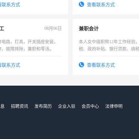
勤快的四五十，每天挣零花钱
看联系方式
查看联系方式
工
08月06日
兼职会计
修电路，灯具，开关插座安装，
本人女中级职称12年工作经验
修，故障排除，兼职和零活。
税、政府补贴、银行贷款、纳
为各类公司策划，设建新账，
务，财务咨询等业务。欲求兼
看联系方式
查看联系方式
作
信息
招聘资讯
发布简历
企业入驻
会员中心
法律申明
们