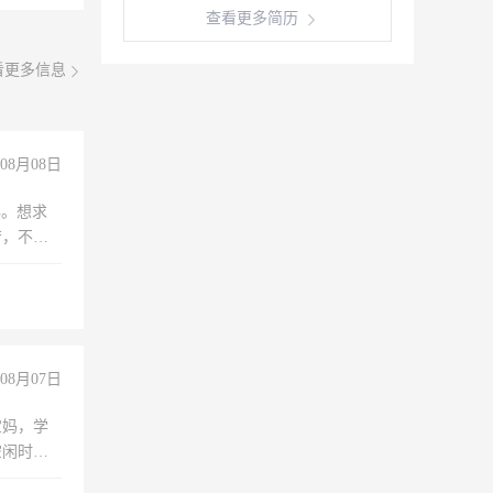
查看更多简历
看更多信息
08月08日
年。想求
苦，不怕
08月07日
宝妈，学
空闲时
成问题，