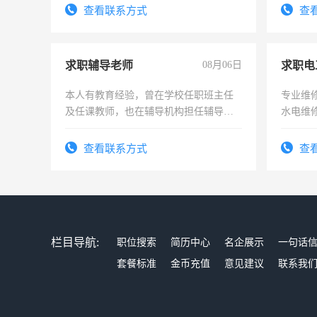
号同微信
查看联系方式
查
求职辅导老师
08月06日
求职电
本人有教育经验，曾在学校任职班主任
专业维
及任课教师，也在辅导机构担任辅导教
水电维
师，求周一至周五辅导老师的工作
查看联系方式
查
栏目导航:
职位搜索
简历中心
名企展示
一句话
套餐标准
金币充值
意见建议
联系我