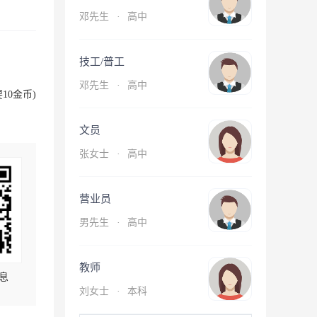
邓先生
·
高中
技工/普工
邓先生
·
高中
10金币)
文员
张女士
·
高中
营业员
男先生
·
高中
教师
息
刘女士
·
本科