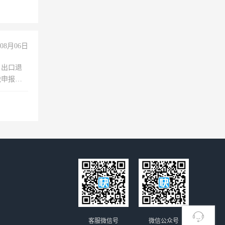
没问题！
08月06日
，出口退
税申报、
理乱账业
职会计工
客服微信号
微信公众号