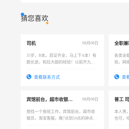
猜您喜欢
司机
08月08日
全职兼
35岁，B本。双证齐全，马上下A本！有
各类全
跑长途，和拉大超的经验！以前开九米
验，网
六，渣土车
队长，
有高低
查看联系方式
查
宾馆前台，超市收银员，淘宝客服
08月08日
普工 
想找一个夜班工作，宾馆前台，超市收
本人男
银员，淘宝客服，晚7点到10点的钟点
也可，
工，麻烦看到的老板加我微信聊，手机
勿扰